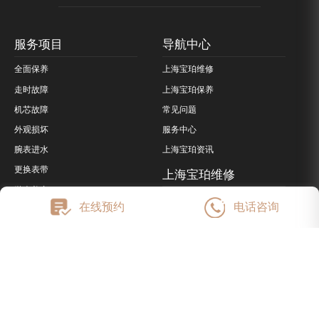
服务项目
导航中心
全面保养
上海宝珀维修
走时故障
上海宝珀保养
机芯故障
常见问题
外观损坏
服务中心
腕表进水
上海宝珀资讯
更换表带
上海宝珀维修
抛光美容
客服联系电话：400-883-8293
在线预约
电话咨询
鉴定检测
门店营业：09:00-19:30（节假日
正常营业）
客服在线：08:00-22:00（节假日
正常营业）
ICP备案/许可证号：陕ICP备
2025073640号-28