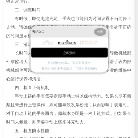
够正常运行。
二、调整时间
有时候，即使电池充足，手表也可能因为时间设置不当而停止
走动。请确保您已正确设置当前的时间和日期，并且手表处于正确
预约入口
关闭
的时间显示模式。
三、清洁和润滑
长时间未佩戴的手表内部可能积累了灰尘或污垢，导致机械部
立即预约
件摩擦增大，从而影响手表的正常运转。定期清洁并润滑手表内部
提前预约免排队，到店即享服务
预约时间有变无需取消，可随时重新预约
机械部件可以有效解决这一问题。建议您将手表送至专业的维修中
心进行保养和清洁。
四、检查上链机制
手动上链的手表需要定期手动上链以保持动力。如果长期不佩
戴且未进行上链操作，则可能导致发条松弛，从而影响手表走时。
对于自动上链的手表而言，佩戴本身即是一种上链方式；但如果长
时间未佩戴，则需要手动上链来补充动力。
五、检查防水性能