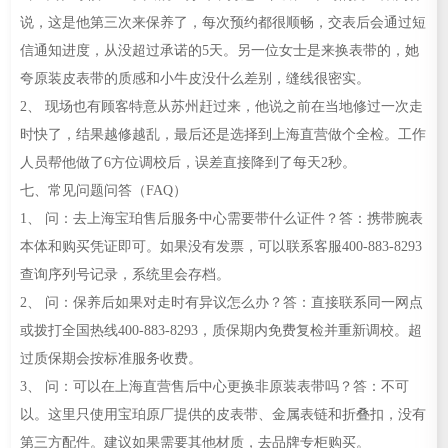
说，这是他第三次来保养了，每次预约都很顺畅，交表后会通过短
信通知进度，从没超过承诺的5天。另一位女士是来换表带的，她
夸原装皮表带的质感和小牛皮没什么差别，缝线很密实。
2、 现场也有顾客特意从苏州赶过来，他说之前在当地修过一次走
时快了，结果越修越乱，最后还是选择到上海直营做个全检。工作
人员帮他做了6方位调校后，误差直接降到了每天2秒。
七、常见问题问答（FAQ）
1、 问：去上海宝珀售后服务中心需要带什么证件？答：携带腕表
本体和购买凭证即可。如果没有发票，可以联系客服400-883-8293
查询序列号记录，系统里会存档。
2、 问：保养后如果对走时有异议怎么办？答：直接联系同一网点
或拨打全国热线400-883-8293，质保期内免费复检并重新调校。超
过质保期会按标准服务收费。
3、 问：可以在上海直营售后中心更换非原装表带吗？答：不可
以。这里只使用宝珀原厂提供的皮表带、金属表链和折叠扣，没有
第三方配件。建议如果需要其他材质，去品牌专柜购买。