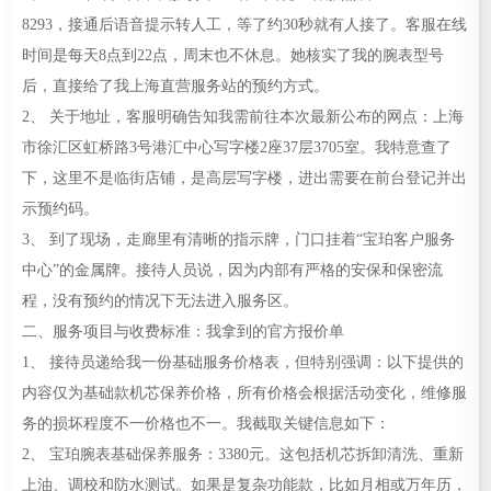
8293，接通后语音提示转人工，等了约30秒就有人接了。客服在线
时间是每天8点到22点，周末也不休息。她核实了我的腕表型号
后，直接给了我上海直营服务站的预约方式。
2、 关于地址，客服明确告知我需前往本次最新公布的网点：上海
市徐汇区虹桥路3号港汇中心写字楼2座37层3705室。我特意查了
下，这里不是临街店铺，是高层写字楼，进出需要在前台登记并出
示预约码。
3、 到了现场，走廊里有清晰的指示牌，门口挂着“宝珀客户服务
中心”的金属牌。接待人员说，因为内部有严格的安保和保密流
程，没有预约的情况下无法进入服务区。
二、服务项目与收费标准：我拿到的官方报价单
1、 接待员递给我一份基础服务价格表，但特别强调：以下提供的
内容仅为基础款机芯保养价格，所有价格会根据活动变化，维修服
务的损坏程度不一价格也不一。我截取关键信息如下：
2、 宝珀腕表基础保养服务：3380元。这包括机芯拆卸清洗、重新
上油、调校和防水测试。如果是复杂功能款，比如月相或万年历，