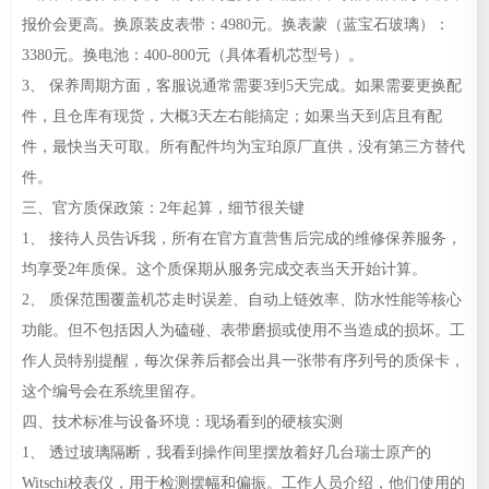
报价会更高。换原装皮表带：4980元。换表蒙（蓝宝石玻璃）：
3380元。换电池：400-800元（具体看机芯型号）。
3、 保养周期方面，客服说通常需要3到5天完成。如果需要更换配
件，且仓库有现货，大概3天左右能搞定；如果当天到店且有配
件，最快当天可取。所有配件均为宝珀原厂直供，没有第三方替代
件。
三、官方质保政策：2年起算，细节很关键
1、 接待人员告诉我，所有在官方直营售后完成的维修保养服务，
均享受2年质保。这个质保期从服务完成交表当天开始计算。
2、 质保范围覆盖机芯走时误差、自动上链效率、防水性能等核心
功能。但不包括因人为磕碰、表带磨损或使用不当造成的损坏。工
作人员特别提醒，每次保养后都会出具一张带有序列号的质保卡，
这个编号会在系统里留存。
四、技术标准与设备环境：现场看到的硬核实测
1、 透过玻璃隔断，我看到操作间里摆放着好几台瑞士原产的
Witschi校表仪，用于检测摆幅和偏振。工作人员介绍，他们使用的