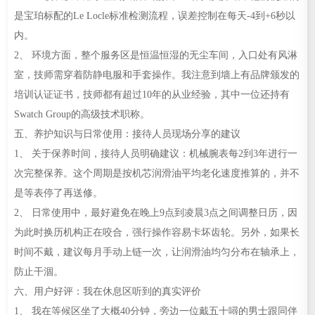
是宝珀标配的Le Locle标准检测流程，误差控制在每天-4到+6秒以
内。
2、 环境方面，整个服务区是恒温恒湿的无尘车间，入口处有风淋
室，技师需穿着防静电服和手套操作。我注意到墙上有品牌颁发的
培训认证证书，技师都有超过10年的从业经验，其中一位还持有
Swatch Group的高级技术职称。
五、养护知识与日常使用：接待人员现场分享的建议
1、 关于保养时间，接待人员明确建议：机械腕表每2到3年进行一
次完整保养。这个周期是按机芯润滑油平均老化速度推算的，并不
是等表停了再送修。
2、 日常使用中，最好避免在晚上9点到凌晨3点之间调整日历，因
为此时换历机构正在咬合，强行操作容易卡坏齿轮。另外，如果长
时间不戴，建议每月手动上链一次，让润滑油均匀分布在轴承上，
防止干涸。
六、用户好评：我在休息区听到的真实评价
1、 我在等候区坐了大概40分钟，旁边一位戴五十噚的男士跟同伴