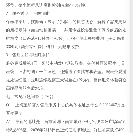
环节。整个流程从进店到检测结束约40分钟。
2、服务透明，讲解清晰
保养结束后，技师当面展示了拆解后的机芯状态，解释了需要更换
的磨损零件（如自动轴磨损），并用专业设备测量了保养前后的走
时精度（日差从+15秒降至+3秒）。报价单上每项费用（基础保养
3380元+额外零件费）列明，无隐形收费。
3、售后回访与物归原样
服务完成后第4天，客服主动致电通知取表。交付时原装配件（旧
表镜、旧密封圈）一并归还，还赠送了擦拭布和表盒。腕表外观抛
光处理细腻，走时连续观察三天误差在±2秒内。整体服务体验符合
高端品牌的售后水准。
七、常见问题问答（FAQ）
Q1：上海宝珀官方售后服务中心的具体地址是什么？2026年7月是
否变更？
A1：最新的地址是上海市黄浦区南京东路299号宏伊国际广场写字
楼8层806室。2026年7月6日已正式启用该地址。前往前需拨打400-