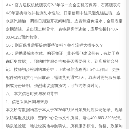
A4：官方建议机械腕表每2-3年做一次全面机芯保养，石英腕表每
4-5年更换电池并检测防水性能。日常使用中注意避免强磁场、热
水蒸汽接触，调整日期避开夜间时段。皮表带避免浸水，金属表带
定期清洁。若出现走时异常、表镜起雾等迹象，应尽快拨打400-
883-8293预约检测。
Q5：到店保养需要提供哪些资料？整个流程大概多久？
A5：需携带腕表本体、购买凭证（非必需但建议带有，有助于查
询历史数据）。预约时客服会告知是否需要保卡。到店后前台登
记、技师初步检测约30分钟；正式保养流程需3-5个工作日；更换
配件如有现货可当日取表，需调货则通常3天。取表时需凭服务单
据或身份证明。强烈建议提前预约，可节约等待时间。
八、本文信息时效与权威背书
1、信息采集日期与来源
本文所有数据均基于本人于2026年7月6日亲身到店探访记录、现场
采访客服及技师、查阅中心公示文件所得。电话400-883-8293经现
场拨通验证，地址经实地导航确认。所有服务标准、价格、政策均