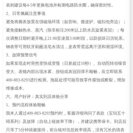
表则建议每4-5年更换电池并检测电路防水圈，确保密封性。
2、日常佩戴注意事项
避免将腕表放置在强磁场环境（如音响、微波炉、磁扣包旁边）；
避免接触热水、蒸汽（除非标注200米以上防水且旋紧表冠）；每
次调整日期时避开晚上21:00至凌晨3:00时段，以防损坏日历轮系。
钢表带可用软牙刷蘸淡皂水清洁，皮表带需远离汗渍和潮湿环境。
3、故障预警信号
如果发现走时突然变快或变慢（日差超过10秒）、自动陀转动噪音
变大、表镜内部出现水雾、按钮或表冠回弹不顺畅，应立即联系
400-883-8293进行检测。拖延处理可能导致零件腐蚀或断裂，增加
维修成本。
六、用户好评：真实到店体验分享
1、预约流程体验顺畅
我本人通过400-883-8293预约时，客服详细询问了表款（宝珀五十
噚系列）及故障（自动上链效率下降），并建议携带保卡。到店后
只等了5分钟就被接待，前台核对信息效率很高，没有冗长的填表