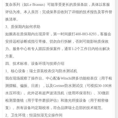
复杂系列（如Le Brassus）可能享受更长的质保条款，具体以客服
评估为准。本人亲历：完成保养后收到了详细的技术报告及零件替
换清单。
3、质保期内如何求助
如腕表在质保期内出现异常，第一时间拨打400-883-8293，客服会
安排远程诊断或指引寄修。切勿自行拆解，否则可能影响质保效
力。服务中心有专人跟踪质保案件，通常1-2个工作日内给出解决
方案。
四、技术标准、设备环境与技师介绍
1、核心设备：瑞士原装校表仪与防水测试机
我在现场观察了操作台。中心配备Witschi牌多功能校表仪（用于检
测摆幅、偏振、日差），以及Greiner防水测试仪（可模拟30-100米
水压环境）。此外还有超声波清洗机（使用环保溶剂）、3D微距
检测显微镜（用于零件磨损评估）和激光焊接设备（用于精密修
复）。所有设备均定期校准，符合品牌瑞士总部的技术规范。
2、卫生环境：恒温恒湿无尘操作间