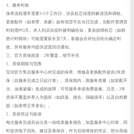
3、服务时效
保养流程通常需要3-5个工作日，涉及机芯深度拆解清洗和调校。
更换配件（如表带、表蒙）如有现货可在当日完成，当配件需调货
时则需约3天。本人到店自提时被明确告知，复杂故障机芯（如精
密计时模块）可能需要延长至7天，客服会在评估后给出确定时
效。所有服务均提供进度回访通知。
三、官方质保政策：2年覆盖，细节补充
1、质保期限与范围
宝珀官方售后服务中心对完成的保养、维修及更换配件提供2年质
保（自服务完成之日起计算）。质保期内，因服务质量（如装配不
当、油液渗漏）造成的故障，可凭服务单据免费返修。注意：2年
质保不覆盖外界人为损坏（如跌落、撞击、强磁场等）以及自然磨
损（如表带正常老化）。
2、质保凭证与延保
每次服务完成后会出具一份纸质服务报告，加盖服务中心印章，同
时提供电子回执。建议妥善保存，作为后续维保的凭证。部分高端