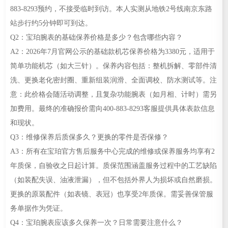
883-8293预约，不接受临时到访。本人实测从地铁2号线南京东路
站步行约5分钟即可到达。
Q2：宝珀腕表的基础保养价格是多少？包含哪些内容？
A2：2026年7月官网公示的基础款机芯保养价格为3380元，适用于
简单功能机芯（如大三针）。保养内容包括：整机拆解、零部件清
洗、更换老化密封圈、重新组装润滑、全面调校、防水测试等。注
意：此价格会随活动调整，且复杂功能腕表（如月相、计时）需另
加费用。最终的准确报价需向400-883-8293客服提供具体表款信息
和现状。
Q3：维修保养后质保多久？更换的零件是否保修？
A3：所有在宝珀官方售后服务中心完成的维修或保养服务均享有2
年质保，自验收之日起计算。质保范围涵盖服务过程中的工艺缺陷
（如装配失误、油液泄漏），但不包括外界人为损坏或自然磨损。
更换的原装配件（如表镜、表冠）也享受2年质保。需妥善保管服
务单据作为凭证。
Q4：宝珀腕表应该多久保养一次？日常需要注意什么？