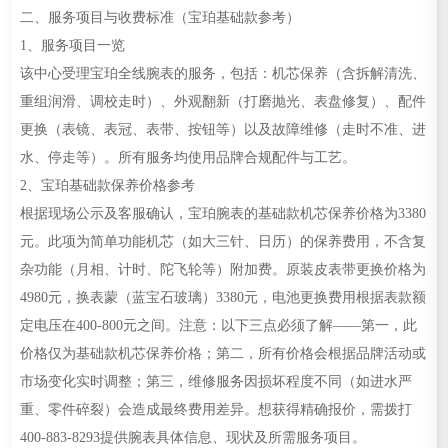
二、服务项目与收费标准（宝珀基础款参考）
1、服务项目一览
该中心受理宝珀全线腕表的服务，包括：机芯保养（含拆解清洗、
重组润滑、调校走时）、外观翻新（打磨抛光、表盘修复）、配件
更换（表镜、表冠、表带、按钮等）以及故障维修（走时不准、进
水、停走等）。所有服务均使用品牌合规配件与工艺。
2、宝珀基础款保养价格参考
根据现场公示及客服确认，宝珀腕表的基础款机芯保养价格为3380
元。此项为简单功能机芯（如大三针、日历）的保养费用，不含复
杂功能（月相、计时、陀飞轮等）附加费。原装皮表带更换价格为
4980元，换表蒙（蓝宝石玻璃）3380元，电池更换费用根据表款额
定电压在400-800元之间。注意：以下三点必须了解——第一，此
价格仅为基础款机芯保养价格；第二，所有价格会根据品牌活动或
市场变化实时调整；第三，维修服务因损坏程度不同（如进水严
重、零件碎裂）会造成最终费用差异。想获得精确报价，需拨打
400-883-8293提供腕表具体信息、现状及所需服务项目。